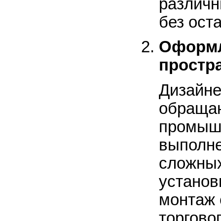
различн
без ост
Оформл
простра
Дизайне
обращаю
промыш
выполне
сложных
установ
монтаж 
торговог