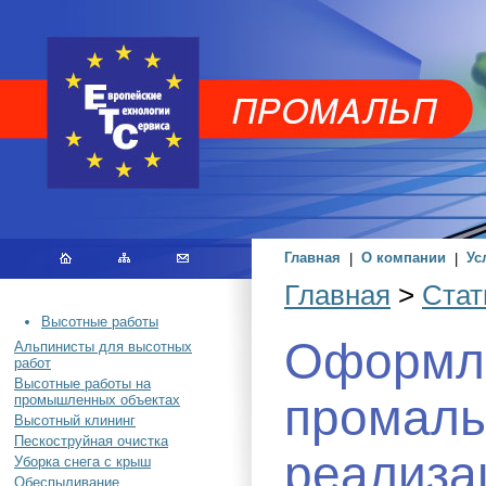
Главная
|
О компании
|
Ус
Главная
>
Стат
Высотные работы
Оформле
Альпинисты для высотных
работ
Высотные работы на
промаль
промышленных объектах
Высотный клининг
Пескоструйная очистка
реализа
Уборка снега с крыш
Обеспыливание