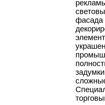
реклам
световы
фасада 
декорир
элемен
украше
промышл
полност
задумки
сложные
Специал
торговы