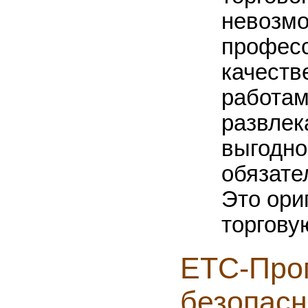
невозмо
професс
качеств
работам
развлек
выгодно
обязате
Это ори
торгову
ЕТС-Про
безопас