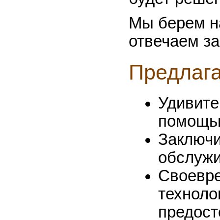
Мы берем н
отвечаем за
Предлаг
Удивите
помощь
Заключи
обслуж
Своевр
техноло
предост