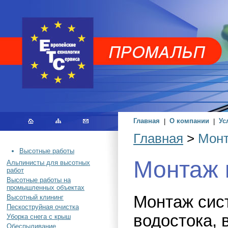
Главная
|
О компании
|
Ус
Главная
>
Монт
Высотные работы
Монтаж 
Альпинисты для высотных
работ
Высотные работы на
промышленных объектах
Монтаж сис
Высотный клининг
Пескоструйная очистка
водостока, 
Уборка снега с крыш
Обеспыливание