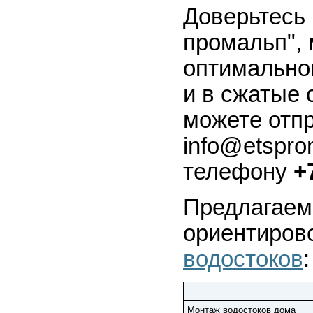
Доверьтесь
промальп",
оптимально
и в сжатые 
можете отпр
info@etspro
телефону
+7
Предлагаем
ориентиров
водостоков
:
Монтаж водостоков дома