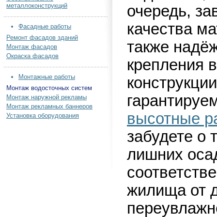
металлоконструкций
очередь, за
качества ма
Фасадные работы
Ремонт фасадов зданий
также надё
Монтаж фасадов
Окраска фасадов
крепления 
Монтажные работы
конструкци
Монтаж водосточных систем
гарантируе
Монтаж наружной рекламы
Монтаж рекламных баннеров
высотные р
Установка оборудования
забудете о 
лишних осад
соответстве
жилища от 
переувлажн