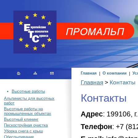
Главная
|
О компании
|
Ус
Главная
>
Контакты
Высотные работы
Контакты
Альпинисты для высотных
работ
Высотные работы на
Адрес
:
199106, г
промышленных объектах
Высотный клининг
Телефон
:
+7 (81
Пескоструйная очистка
Уборка снега с крыш
Обеспыливание