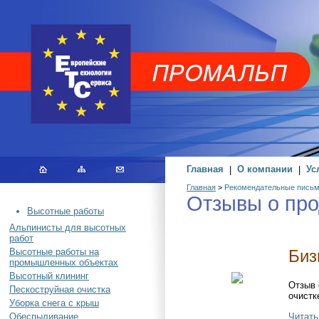
Главная
|
О компании
|
Ус
Главная
>
Рекомендательные пись
Отзывы о про
Высотные работы
Альпинисты для высотных
работ
Биз
Высотные работы на
промышленных объектах
Высотный клининг
Отзыв 
Пескоструйная очистка
очистк
Уборка снега с крыш
Читать
Обеспыливание