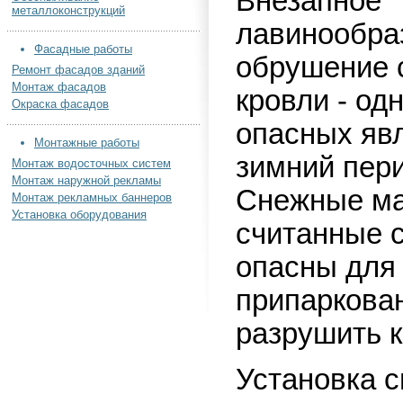
Внезапное
металлоконструкций
лавинообра
Фасадные работы
обрушение с
Ремонт фасадов зданий
Монтаж фасадов
кровли - од
Окраска фасадов
опасных яв
Монтажные работы
зимний пери
Монтаж водосточных систем
Монтаж наружной рекламы
Снежные ма
Монтаж рекламных баннеров
Установка оборудования
считанные 
опасны для
припаркова
разрушить к
Установка 