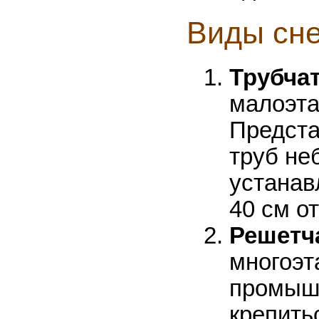
Виды сн
Трубча
малоэта
Предста
труб не
устанав
40 см о
Решетч
многоэт
промышл
крепить