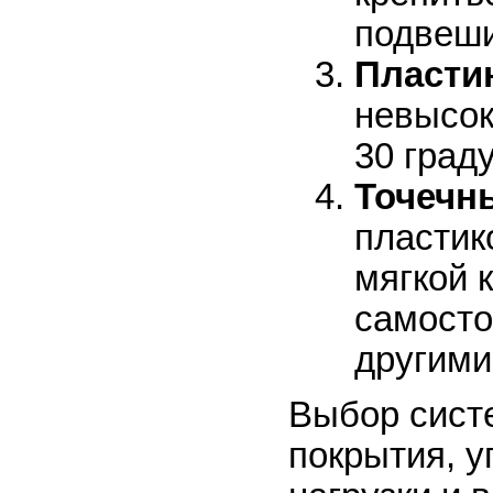
подвеши
Пласти
невысок
30 град
Точечн
пластик
мягкой 
самосто
другими
Выбор систе
покрытия, у