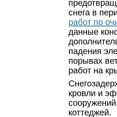
предотвращ
снега в пер
работ по оч
данные кон
дополнитель
падения эле
порывах ве
работ на кр
Снегозадерж
кровли и э
сооружений,
коттеджей.