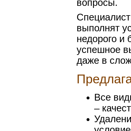
вопросы.
Специалист
выполнят у
недорого и 
успешное в
даже в сло
Предлаг
Все ви
– качес
Удален
условие