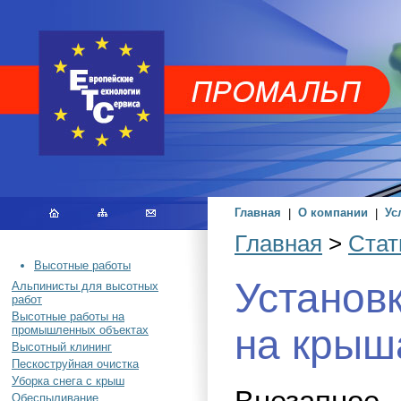
Главная
|
О компании
|
Ус
Главная
>
Стат
Высотные работы
Установ
Альпинисты для высотных
работ
Высотные работы на
на крыш
промышленных объектах
Высотный клининг
Пескоструйная очистка
Уборка снега с крыш
Обеспыливание