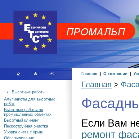
Главная
|
О компании
|
Ус
Главная
>
Фаса
Высотные работы
Фасадны
Альпинисты для высотных
работ
Высотные работы на
промышленных объектах
Если Вам н
Высотный клининг
Пескоструйная очистка
ремонт фас
Уборка снега с крыш
Обеспыливание