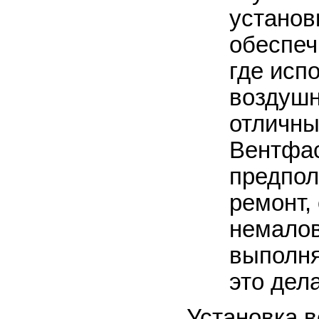
установ
обеспеч
где исп
воздушн
отличны
Вентфас
предпол
ремонт,
немалов
выполн
это дел
Установка 