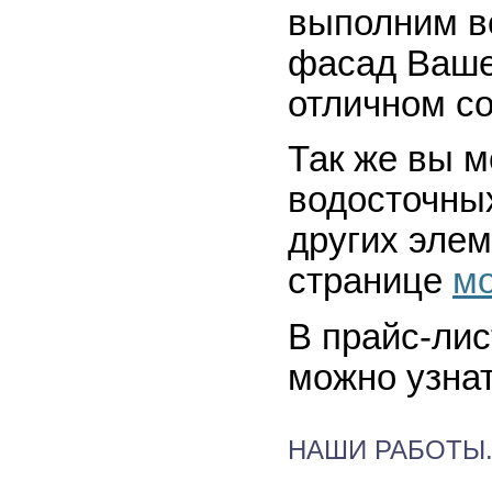
выполним в
фасад Вашег
отличном со
Так же вы м
водосточных
других элем
странице
м
В прайс-ли
можно узна
НАШИ РАБОТЫ