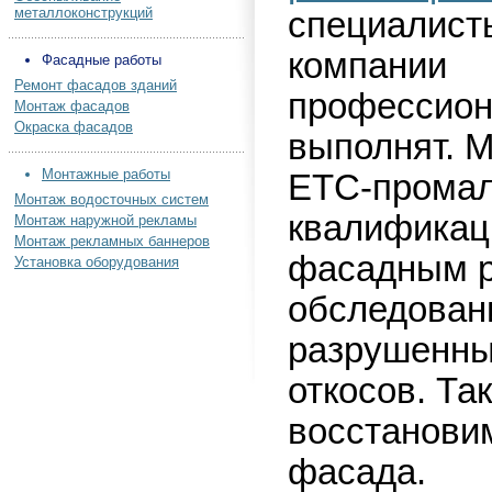
металлоконструкций
специалист
компании
Фасадные работы
Ремонт фасадов зданий
профессион
Монтаж фасадов
Окраска фасадов
выполнят. 
Монтажные работы
ЕТС-промал
Монтаж водосточных систем
квалификац
Монтаж наружной рекламы
Монтаж рекламных баннеров
фасадным р
Установка оборудования
обследован
разрушенны
откосов. Та
восстановим
фасада.