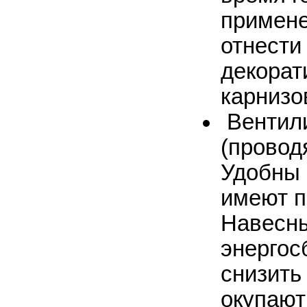
примене
отнести
декорат
карнизо
Вентил
(провод
Удобны 
имеют п
Навесн
энергос
снизить
окупают