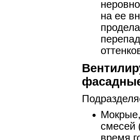
неровно
на ее в
продела
перепад
оттенко
Вентилир
фасадные
Подразделя
Мокрые,
смесей 
время г