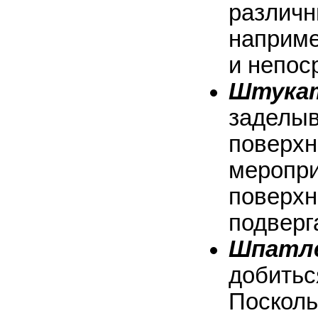
различн
наприме
и непос
Штука
заделыв
поверхн
меропри
поверхн
подверг
Шпатл
добитьс
Посколь