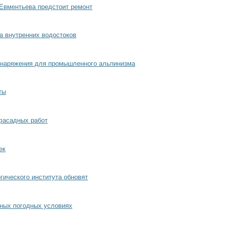
Евментьева предстоит ремонт
а внутренних водостоков
наряжения для промышленного альпинизма
ты
фасадных работ
ек
гического института обновят
ных погодных условиях