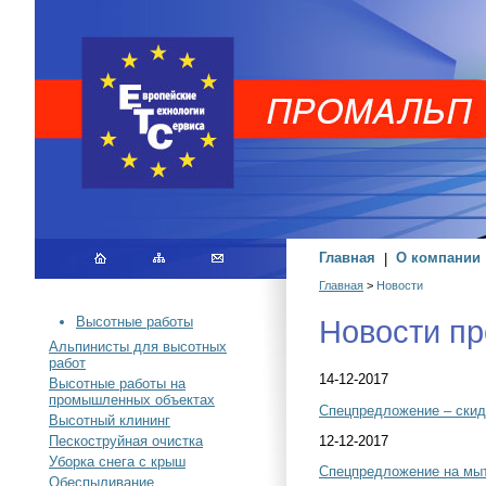
Главная
|
О компании
Главная
>
Новости
Новости п
Высотные работы
Альпинисты для высотных
работ
14-12-2017
Высотные работы на
промышленных объектах
Спецпредложение – скид
Высотный клининг
12-12-2017
Пескоструйная очистка
Уборка снега с крыш
Спецпредложение на мыт
Обеспыливание