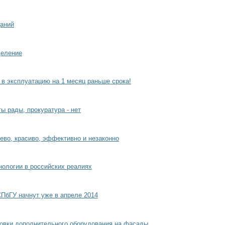
аний
деление
 в эксплуатацию на 1 месяц раньше срока!
ы рады, прокуратура - нет
ево, красиво, эффективно и незаконно
ологии в российских реалиях
СПбГУ начнут уже в апреле 2014
овки дополнительного оборудования на фасады