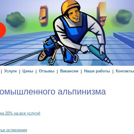
|
Услуги
|
Цены
|
Отзывы
|
Вакансии
|
Наши работы
|
Контакты
ромышленного альпинизма
ка 20% на все услуги!
ье остекления