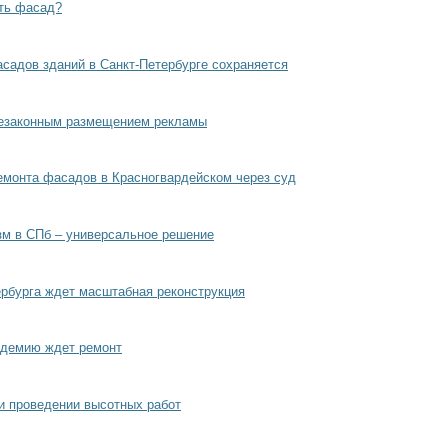
ить фасад?
садов зданий в Санкт-Петербурге сохраняется
незаконным размещением рекламы
емонта фасадов в Красногвардейском через суд
м в СПб – универсальное решение
ербурга ждет масштабная реконструкция
адемию ждет ремонт
ри проведении высотных работ