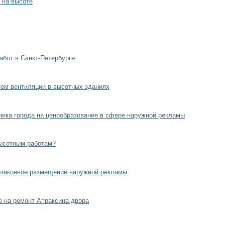
 на высоте
абот в Санкт-Петербурге
ем вентиляции в высотных зданиях
ника города на ценообразование в сфере наружной рекламы
высотным работам?
езаконное размещение наружной рекламы
е на ремонт Апраксина двора