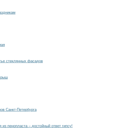
аздникам
мая
тье стеклянных фасадов
 крыш
ов Санкт-Петербурга
из пенопласта – достойный ответ гипсу!