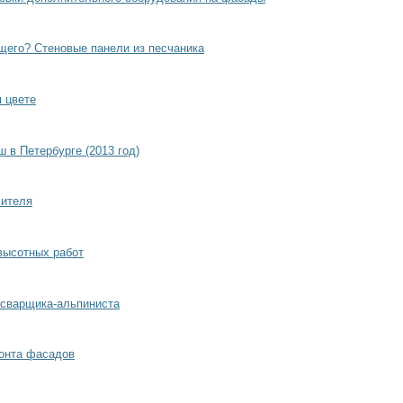
щего? Стеновые панели из песчаника
 цвете
 в Петербурге (2013 год)
лителя
высотных работ
сварщика-альпиниста
онта фасадов