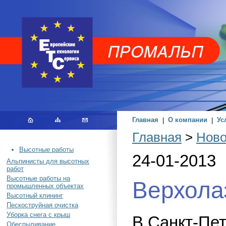
Главная
|
О компании
|
Ус
Главная
>
Ново
Высотные работы
24-01-2013
Альпинисты для высотных
работ
Высотные работы на
Верхола
промышленных объектах
Высотный клининг
Пескоструйная очистка
Уборка снега с крыш
В Санкт-Пет
Обеспыливание