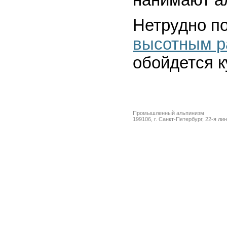
нанимают а
Нетрудно по
высотным р
обойдется к
Промышленный альпинизм
199106, г. Санкт-Петербург, 22-я ли