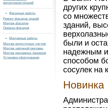
металлоконструкций
других круп
Фасадные работы
со множест
Ремонт фасадов зданий
зданий, вы
Монтаж фасадов
Окраска фасадов
верхолазны
Монтажные работы
были и ост
Монтаж водосточных систем
Монтаж наружной рекламы
надежным и
Монтаж рекламных баннеров
Установка оборудования
способом б
сосулек на 
Новинка
Администра