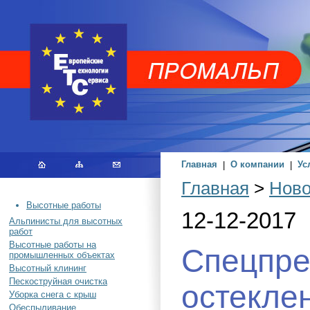
Главная
|
О компании
|
Ус
Главная
>
Ново
Высотные работы
12-12-2017
Альпинисты для высотных
работ
Высотные работы на
Спецпре
промышленных объектах
Высотный клининг
Пескоструйная очистка
остекле
Уборка снега с крыш
Обеспыливание