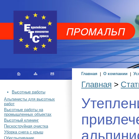
Главная
|
О компании
|
Ус
Главная
>
Стат
Высотные работы
Утеплен
Альпинисты для высотных
работ
Высотные работы на
привлеч
промышленных объектах
Высотный клининг
Пескоструйная очистка
альпини
Уборка снега с крыш
Обеспыливание