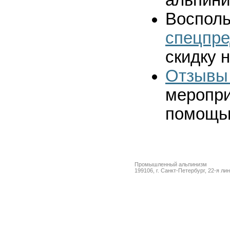
Восполь
спецпр
скидку 
Отзывы 
меропри
помощь
Промышленный альпинизм
199106, г. Санкт-Петербург, 22-я ли