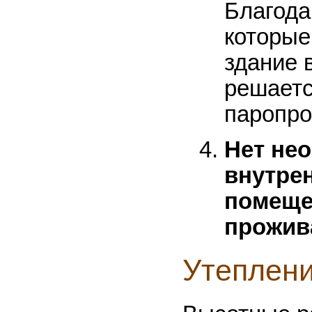
Благода
которые
здание 
решаетс
паропро
Нет не
внутрен
помеще
прожив
Утеплен