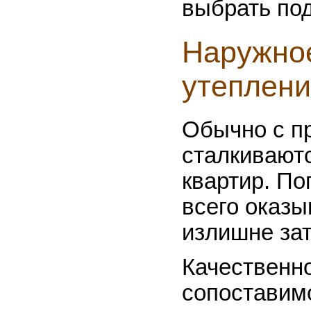
выбрать по
Наружное
утеплени
Обычно с п
сталкивают
квартир. По
всего оказ
излишне за
Качественно
сопоставим