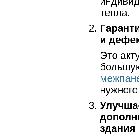
индивид
тепла.
Гарант
и дефек
Это акт
большу
межпан
нужного
Улучша
дополн
здания