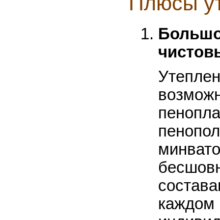
Плюсы у
Большо
чистов
Утеплен
возмож
пенопла
пенопол
минвато
бесшов
состава
каждом 