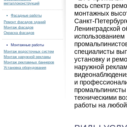
металлоконструкций
весь спектр рем
монтажных высот
Фасадные работы
Санкт-Петербург
Ремонт фасадов зданий
Ленинградской о
Монтаж фасадов
Окраска фасадов
использованием
промальпинисто
Монтажные работы
специалисты вып
Монтаж водосточных систем
Монтаж наружной рекламы
установку и рем
Монтаж рекламных баннеров
наружной реклам
Установка оборудования
видеонаблюдения
и профессионали
промальпинисты
техническими во
работы на любой