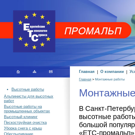
Главная
|
О компании
|
Ус
Главная
>
Монтажные работы
Монтажные
Высотные работы
Альпинисты для высотных
работ
Высотные работы на
В Санкт-Петербу
промышленных объектах
высотные работы
Высотный клининг
Пескоструйная очистка
большой популя
Уборка снега с крыш
«ЕТС-промальп»
Обеспыливание