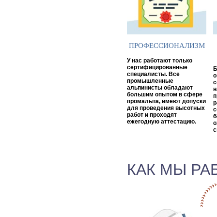
ПРОФЕССИОНАЛИЗМ
У нас работают только
сертифицированные
Б
специалисты. Все
о
промышленные
с
альпинисты обладают
н
большим опытом в сфере
п
промальпа, имеют допуски
р
для проведения высотных
с
работ и проходят
б
ежегодную аттестацию.
о
с
КАК МЫ РА