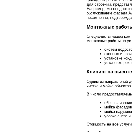
для строений, представ
Например, мы неоднокра
обслуживание фасада Ал
несомненно, подтверждае
Монтажные работ
Специалисты нашей ком
монтажные работы по ус
систем водосто
оконных и проч
установке конд
установке рек
Клининг на высоте
Одним из направлений д
чистке и мойке объектов
В число предоставляемы
обеспыливание 
мойка фасадов
мойка наружног
уборка снега и
Стоимость на все услуг