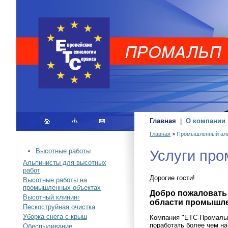
Главная
|
О компании
Главная
>
Промышленный ал
Услуги пр
Высотные работы
Альпинисты для высотных
работ
Дорогие гости!
Высотные работы на
промышленных объектах
Добро пожаловать
Высотный клининг
области промышлен
Пескоструйная очистка
Уборка снега с крыш
Компания "ЕТС-Промальп
поработать более чем на
Обеспыливание