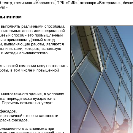
 театр, гостиница «Марриотт», ТРК «ПИК», аквапарк «Вотервиль», бизн
олл».
льпинизм
 выполнять различными способами,
роительных лесов или специальной
ешевый способ - это промышленный
мы и применяем. Данный метод
ди, выполняющие работы, являются
ьпинистами, которые, используют
 и методы альпинистского
ты нашей компании могут выполнять
боты, в том числе и повышенной
многоэтажного здания, в условиях
га, периодически нуждается в
. Перечень возможных услуг:
фасадов.
в различной степени сложности.
краска фасадов.
омышленного альпинизма при
лько для современных зданий, но и