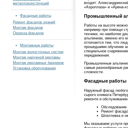
входят: Александринский
металлоконструкций
«Аэроплаза» и «Арена-х
Фасадные работы
Промышленный а
Ремонт фасадов зданий
Работы на высоте можно
Монтаж фасадов
например при помощи ст
Окраска фасадов
техники, но наиболее д
альпинизм, именно его 
отличается тем, что лю
Монтажные работы
прошедшими обучение ал
специальное снаряжение
Монтаж водосточных систем
передвижения.
Монтаж наружной рекламы
Монтаж рекламных баннеров
Промышленные альпинис
самые разнообразные ра
Установка оборудования
сложности.
Фасадные работы
Наружный фасад любого 
сырого климата Петербур
ремонте и обслуживании
Обследование 
Ремонт фасадо
Шпатлевка и о
Мы оказываем услуги пр
фасадных работах не то