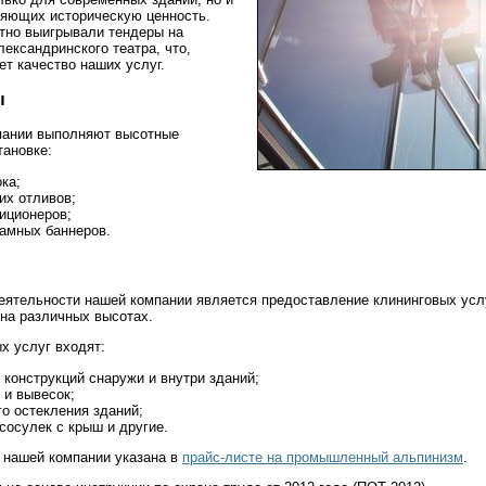
ляющих историческую ценность.
тно выигрывали тендеры на
ександринского театра, что,
т качество наших услуг.
ы
пании выполняют высотные
тановке:
ка;
их отливов;
иционеров;
ламных баннеров.
еятельности нашей компании является предоставление клининговых услу
 на различных высотах.
х услуг входят:
конструкций снаружи и внутри зданий;
 и вывесок;
о остекления зданий;
 сосулек с крыш и другие.
и нашей компании указана в
прайс-листе на промышленный альпинизм
.