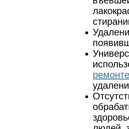
въевшей
лакокрас
стирани
Удалени
появивш
Универс
использ
ремонт
удалени
Отсутст
обрабат
здоровь
людей,