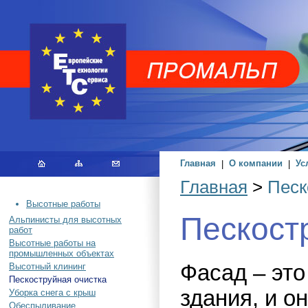
Главная
|
О компании
|
Ус
Главная
>
Песк
Высотные работы
Пескост
Альпинисты для высотных
работ
Высотные работы на
промышленных объектах
Фасад – это
Высотный клининг
Пескоструйная очистка
здания, и о
Уборка снега с крыш
Обеспыливание