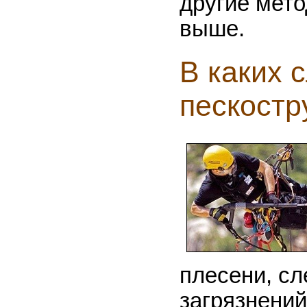
другие мето
выше.
В каких 
пескостр
плесени, сл
загрязнений