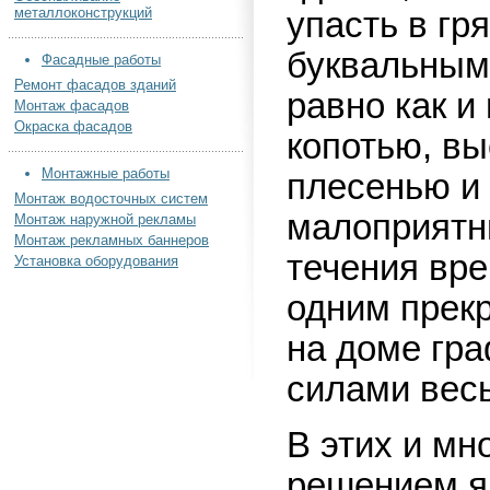
металлоконструкций
упасть в гр
буквальным
Фасадные работы
Ремонт фасадов зданий
равно как и
Монтаж фасадов
Окраска фасадов
копотью, в
Монтажные работы
плесенью и
Монтаж водосточных систем
малоприятн
Монтаж наружной рекламы
Монтаж рекламных баннеров
течения вре
Установка оборудования
одним прек
на доме гра
силами вес
В этих и мн
решением я