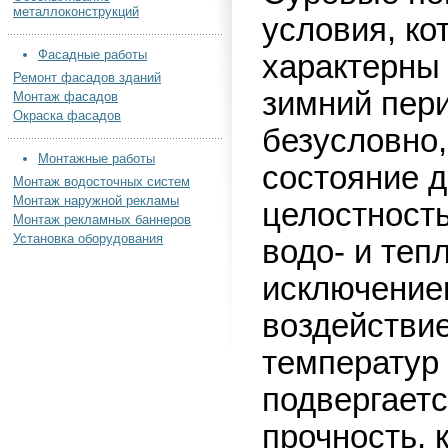
металлоконструкций
условия, ко
Фасадные работы
характерны 
Ремонт фасадов зданий
зимний пери
Монтаж фасадов
Окраска фасадов
безусловно,
Монтажные работы
состояние д
Монтаж водосточных систем
Монтаж наружной рекламы
целостност
Монтаж рекламных баннеров
Установка оборудования
водо- и теп
исключение
воздействи
температур
подвергает
прочность, 