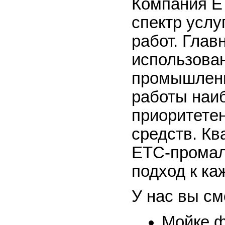
Компания Е
спектр усл
работ. Гла
использован
промышленн
работы наиб
приоритете
средств. К
ЕТС-промал
подход к ка
У нас вы см
Мойке ф