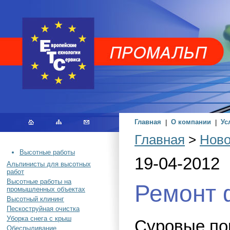
Главная
|
О компании
|
Ус
Главная
>
Ново
Высотные работы
19-04-2012
Альпинисты для высотных
работ
Высотные работы на
Ремонт 
промышленных объектах
Высотный клининг
Пескоструйная очистка
Уборка снега с крыш
Суровые по
Обеспыливание