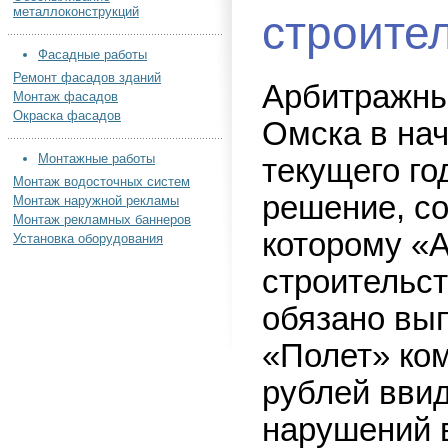
металлоконструкций
строите
Фасадные работы
Ремонт фасадов зданий
Арбитражны
Монтаж фасадов
Окраска фасадов
Омска в нач
Монтажные работы
текущего го
Монтаж водосточных систем
решение, с
Монтаж наружной рекламы
Монтаж рекламных баннеров
которому «А
Установка оборудования
строительс
обязано вы
«Полет» ко
рублей ввид
нарушений 