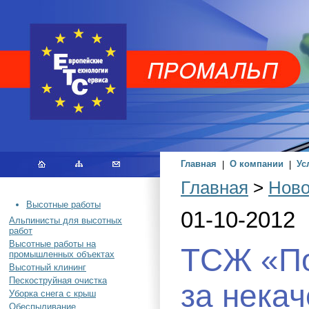
Главная
|
О компании
|
Ус
Главная
>
Ново
Высотные работы
01-10-2012
Альпинисты для высотных
работ
Высотные работы на
ТСЖ «По
промышленных объектах
Высотный клининг
Пескоструйная очистка
за нека
Уборка снега с крыш
Обеспыливание