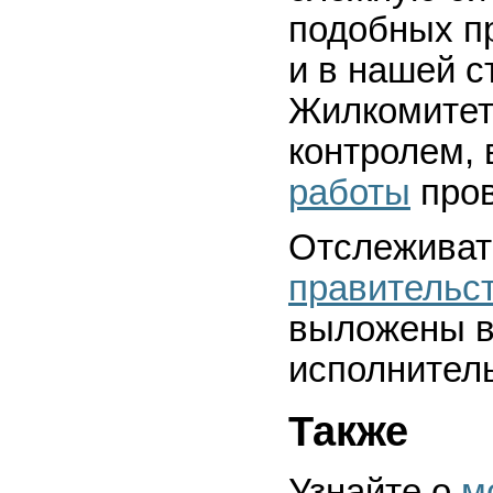
подобных п
и в нашей с
Жилкомитета
контролем,
работы
пров
Отслеживат
правительс
выложены в
исполнител
Также
Узнайте о
м