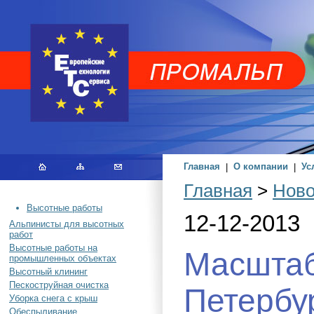
Главная
|
О компании
|
Ус
Главная
>
Ново
Высотные работы
12-12-2013
Альпинисты для высотных
работ
Высотные работы на
Масштаб
промышленных объектах
Высотный клининг
Пескоструйная очистка
Петербур
Уборка снега с крыш
Обеспыливание