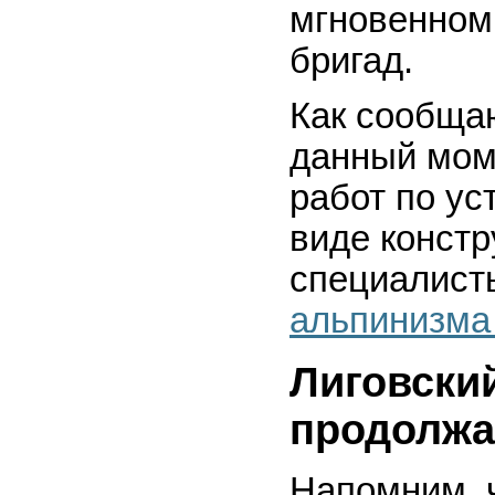
мгновенном
бригад.
Как сообщаю
данный мом
работ по у
виде конст
специалист
альпинизма
Лиговски
продолжа
Напомним, 