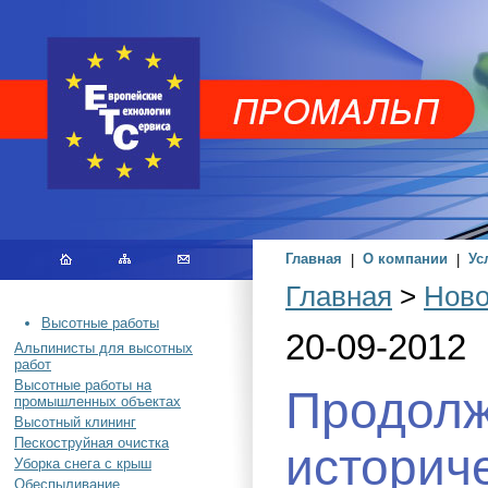
Главная
|
О компании
|
Ус
Главная
>
Ново
Высотные работы
20-09-2012
Альпинисты для высотных
работ
Высотные работы на
Продолж
промышленных объектах
Высотный клининг
Пескоструйная очистка
историч
Уборка снега с крыш
Обеспыливание