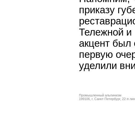
приказу губ
реставраци
Тележной и 
акцент был 
первую оче
уделили вн
Промышленный альпинизм
199106, г. Санкт-Петербург, 22-я ли