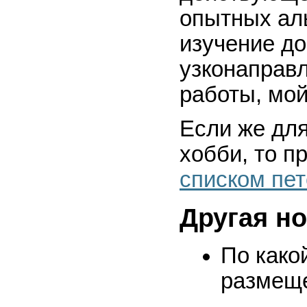
опытных ал
изучение д
узконаправ
работы, мой
Если же для
хобби, то п
списком пет
Другая но
По како
размещ