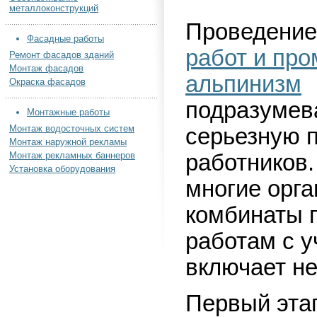
металлоконструкций
Проведени
Фасадные работы
работ и пр
Ремонт фасадов зданий
Монтаж фасадов
альпинизм
Окраска фасадов
подразумев
Монтажные работы
Монтаж водосточных систем
серьезную п
Монтаж наружной рекламы
Монтаж рекламных баннеров
работников.
Установка оборудования
многие орга
комбинаты 
работам с у
включает не
Первый этап