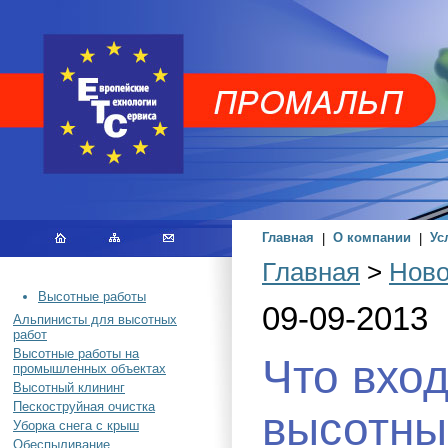
Главная
|
О компании
|
Ус
Главная
>
Ново
Высотные работы
09-09-2013
Альпинисты для высотных
работ
Высотные работы на
Что вход
промышленных объектах
Высотный клининг
Пескоструйная очистка
высотны
Уборка снега с крыш
Обеспыливание