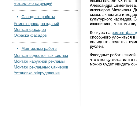
самом начале XX века, в 
металлоконструкций
Александра Евментьева.
инженером Михаилом. Ди
смесь эклектики и моде
Фасадные работы
культурного наследия. 
Ремонт фасадов зданий
износились, местами вид
Монтаж фасадов
Конкурс на
ремонт фаса
Окраска фасадов
способного уложиться в
солидные средства: сум
рублей.
Монтажные работы
Фасадные работы зимой 
Монтаж водосточных систем
что к концу лета, или в 
Монтаж наружной рекламы
можно будет увидеть об
Монтаж рекламных баннеров
Установка оборудования