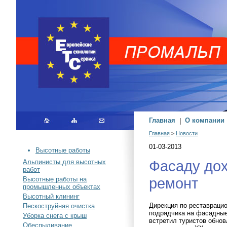
Главная
|
О компании
Главная
>
Новости
01-03-2013
Высотные работы
Фасаду дох
Альпинисты для высотных
работ
ремонт
Высотные работы на
промышленных объектах
Высотный клининг
Дирекция по реставраци
Пескоструйная очистка
подрядчика на фасадные
Уборка снега с крыш
встретил туристов обнов
Обеспыливание