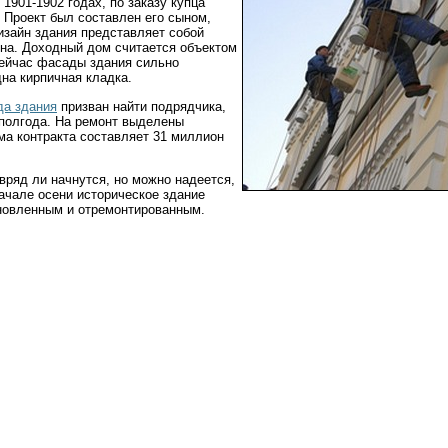
1901-1902 годах, по заказу купца
 Проект был составлен его сыном,
зайн здания представляет собой
рна. Доходный дом считается объектом
Сейчас фасады здания сильно
на кирпичная кладка.
да здания
призван найти подрядчика,
 полгода. На ремонт выделены
ма контракта составляет 31 миллион
вряд ли начнутся, но можно надеется,
начале осени историческое здание
новленным и отремонтированным.