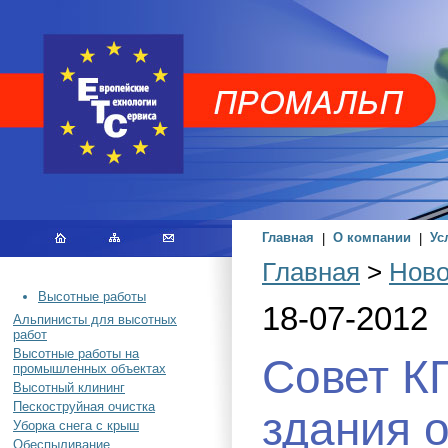
Главная
|
О компании
|
Ус
Главная
>
Ново
Высотные работы
18-07-2012
Альпинисты для высотных
работ
Высотные работы на
Совет КГ
промышленных объектах
Высотный клининг
Пескоструйная очистка
здания 
Уборка снега с крыш
Обеспыливание