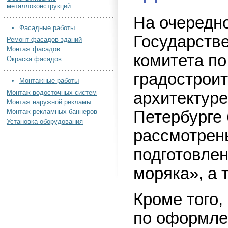
металлоконструкций
На очередн
Фасадные работы
Государств
Ремонт фасадов зданий
Монтаж фасадов
комитета по
Окраска фасадов
градостроит
Монтажные работы
Монтаж водосточных систем
архитектуре
Монтаж наружной рекламы
Монтаж рекламных баннеров
Петербурге
Установка оборудования
рассмотрен
подготовле
моряка», а 
Кроме того,
по оформле