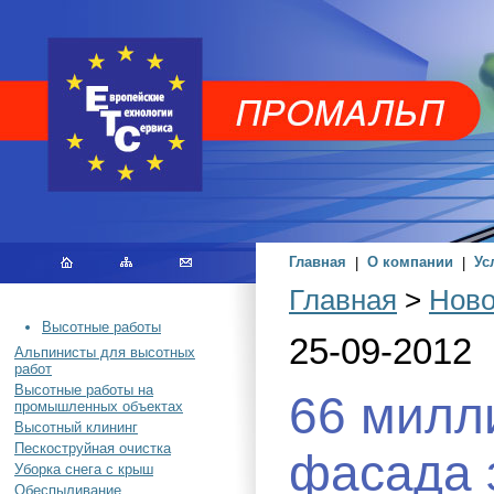
Главная
|
О компании
|
Ус
Главная
>
Ново
Высотные работы
25-09-2012
Альпинисты для высотных
работ
Высотные работы на
66 милл
промышленных объектах
Высотный клининг
Пескоструйная очистка
фасада 
Уборка снега с крыш
Обеспыливание