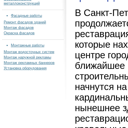
металлоконструкций
В Санкт-Пе
Фасадные работы
продолжает
Ремонт фасадов зданий
Монтаж фасадов
реставрация
Окраска фасадов
которые нах
Монтажные работы
Монтаж водосточных систем
центре горо
Монтаж наружной рекламы
Монтаж рекламных баннеров
ближайшее 
Установка оборудования
строительн
начнутся на
кардинальн
нынешнее з
реставрацио