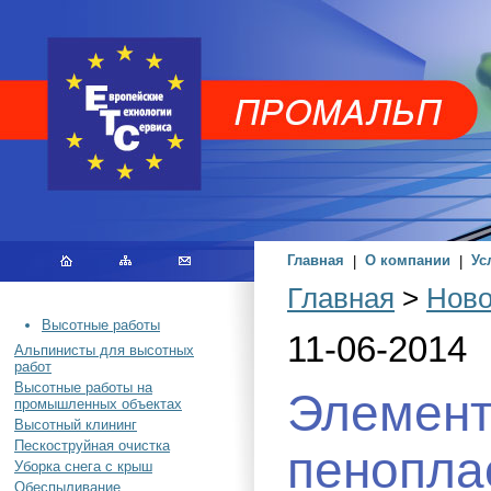
Главная
|
О компании
|
Ус
Главная
>
Ново
Высотные работы
11-06-2014
Альпинисты для высотных
работ
Высотные работы на
Элемент
промышленных объектах
Высотный клининг
Пескоструйная очистка
пенопла
Уборка снега с крыш
Обеспыливание