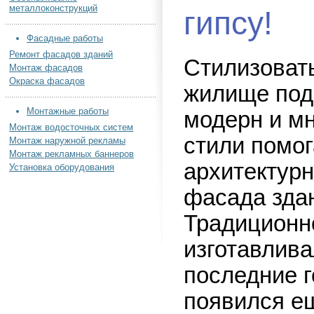
металлоконструкций
гипсу!
Фасадные работы
Ремонт фасадов зданий
Стилизоват
Монтаж фасадов
Окраска фасадов
жилище под
Монтажные работы
модерн и мн
Монтаж водосточных систем
стили помо
Монтаж наружной рекламы
Монтаж рекламных баннеров
архитектур
Установка оборудования
фасада зда
Традиционн
изготавлива
последние г
появился ещ