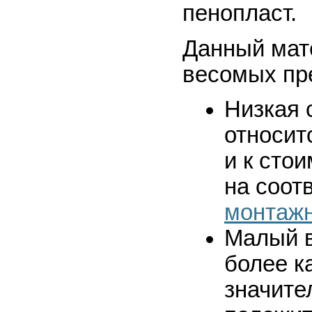
пенопласт.
Данный мат
весомых пр
Низкая 
относит
и к стои
на соо
монтаж
Малый в
более к
значите