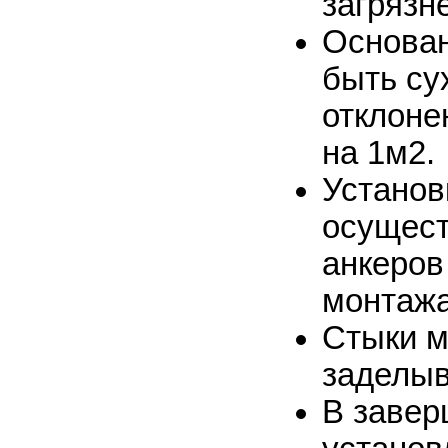
загрязн
Основан
быть су
отклоне
на 1м2.
Установ
осущест
анкеров
монтажа
Стыки м
заделыв
В завер