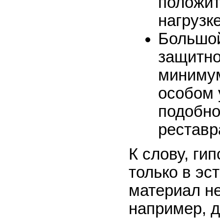
положит
нагрузк
Большой
защитно
минимум
особом 
подобно
реставр
К слову, ги
только в эс
материал н
например, 