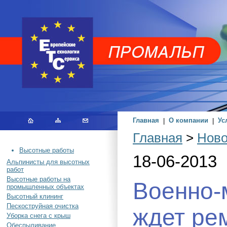
Главная
|
О компании
|
Ус
Главная
>
Ново
Высотные работы
18-06-2013
Альпинисты для высотных
работ
Высотные работы на
Военно-
промышленных объектах
Высотный клининг
Пескоструйная очистка
ждет ре
Уборка снега с крыш
Обеспыливание