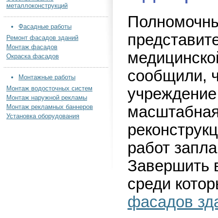
металлоконструкций
Полномочн
Фасадные работы
представит
Ремонт фасадов зданий
Монтаж фасадов
медицинско
Окраска фасадов
сообщили, 
Монтажные работы
Монтаж водосточных систем
учреждение
Монтаж наружной рекламы
Монтаж рекламных баннеров
масштабна
Установка оборудования
реконструкц
работ запла
Завершить в
среди кото
фасадов зд