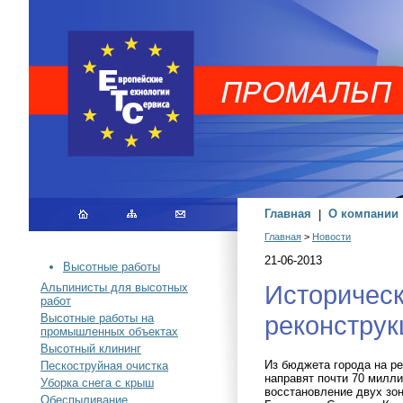
Главная
|
О компании
Главная
>
Новости
21-06-2013
Высотные работы
Историческ
Альпинисты для высотных
работ
реконструк
Высотные работы на
промышленных объектах
Высотный клининг
Из бюджета города на ре
Пескоструйная очистка
направят почти 70 милли
Уборка снега с крыш
восстановление двух зо
Обеспыливание