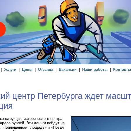
|
Услуги
|
Цены
|
Отзывы
|
Вакансии
|
Наши работы
|
Контакты
ий центр Петербурга ждет масш
ция
конструкцию исторического центра
ардов рублей. Эти деньги пойдут на
н: «Конюшенная площадь» и «Новая