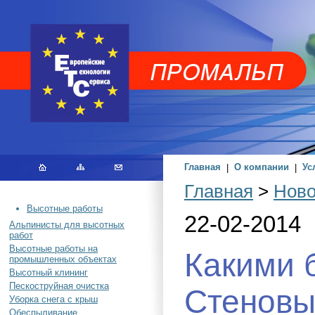
Главная
|
О компании
|
Ус
Главная
>
Ново
Высотные работы
22-02-2014
Альпинисты для высотных
работ
Высотные работы на
Какими 
промышленных объектах
Высотный клининг
Пескоструйная очистка
Стеновы
Уборка снега с крыш
Обеспыливание