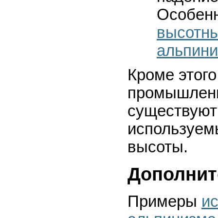
Особен
высотн
альпин
Кроме этого
промышленн
существуют 
используемы
высоты.
Дополнит
Примеры
и