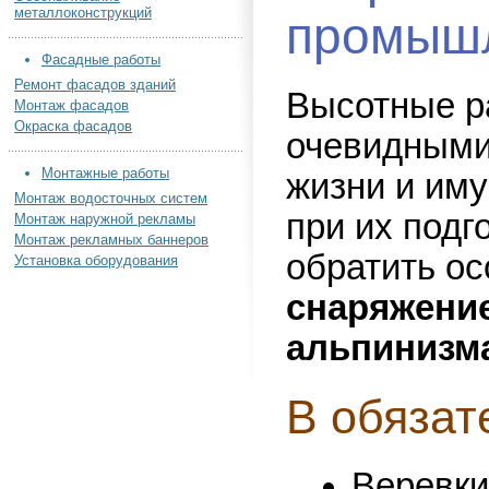
металлоконструкций
промышл
Фасадные работы
Ремонт фасадов зданий
Высотные р
Монтаж фасадов
Окраска фасадов
очевидными
Монтажные работы
жизни и им
Монтаж водосточных систем
при их подг
Монтаж наружной рекламы
Монтаж рекламных баннеров
обратить о
Установка оборудования
снаряжени
альпинизм
В обязат
Веревки