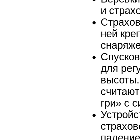
и страх
Страхово
ней кре
снаряже
Спусков
для рег
высоты
считают
гри» с 
Устройс
страхов
падение