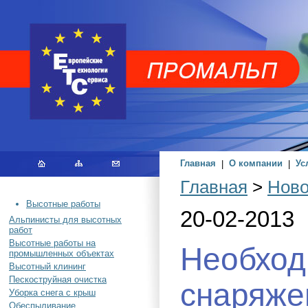
Главная
|
О компании
|
Ус
Главная
>
Ново
Высотные работы
20-02-2013
Альпинисты для высотных
работ
Высотные работы на
Необхо
промышленных объектах
Высотный клининг
Пескоструйная очистка
снаряже
Уборка снега с крыш
Обеспыливание