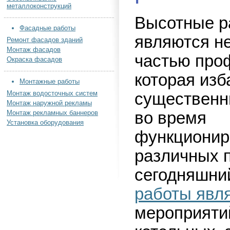
металлоконструкций
Высотные р
Фасадные работы
являются н
Ремонт фасадов зданий
Монтаж фасадов
частью про
Окраска фасадов
которая изб
Монтажные работы
Монтаж водосточных систем
существенн
Монтаж наружной рекламы
Монтаж рекламных баннеров
во время
Установка оборудования
функционир
различных 
сегодняшни
работы явл
мероприяти