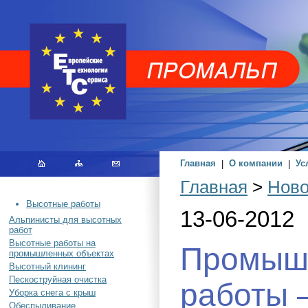
Главная
|
О компании
|
Ус
Главная
>
Ново
Высотные работы
13-06-2012
Альпинисты для высотных
работ
Высотные работы на
Промыш
промышленных объектах
Высотный клининг
Пескоструйная очистка
работы 
Уборка снега с крыш
Обеспыливание