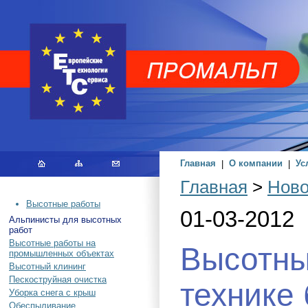
Главная
|
О компании
|
Ус
Главная
>
Ново
Высотные работы
01-03-2012
Альпинисты для высотных
работ
Высотные работы на
Высотны
промышленных объектах
Высотный клининг
Пескоструйная очистка
технике
Уборка снега с крыш
Обеспыливание