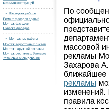
металлоконструкций
По сообще
Фасадные работы
официально
Ремонт фасадов зданий
Монтаж фасадов
представит
Окраска фасадов
департамен
Монтажные работы
Монтаж водосточных систем
массовой и
Монтаж наружной рекламы
Монтаж рекламных баннеров
рекламы М
Установка оборудования
Захарова А.
ближайшее
рекламы
мо
изменений.
правила кос