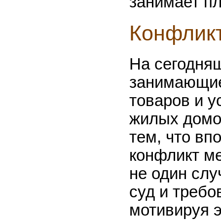
занимает п
Конфлик
На сегодняш
занимающие
товаров и у
жилых домов
тем, что вп
конфликт м
не один слу
суд и треб
мотивируя э