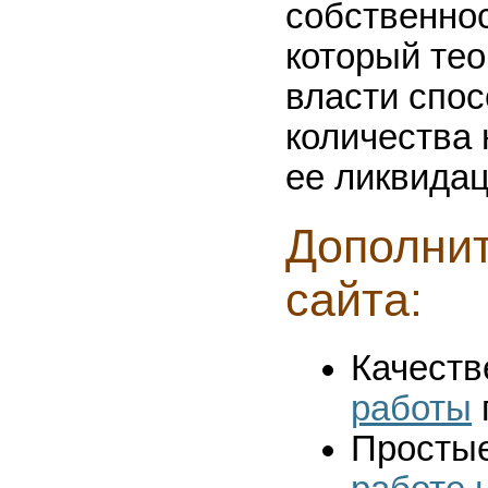
собственнос
который тео
власти спос
количества 
ее ликвидац
Дополни
сайта:
Качест
работы
Просты