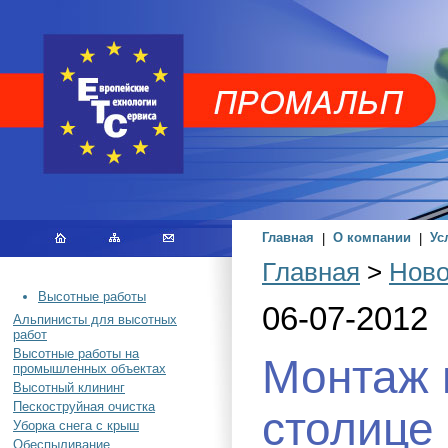
Главная
|
О компании
|
Ус
Главная
>
Ново
Высотные работы
06-07-2012
Альпинисты для высотных
работ
Высотные работы на
Монтаж 
промышленных объектах
Высотный клининг
Пескоструйная очистка
столице
Уборка снега с крыш
Обеспыливание