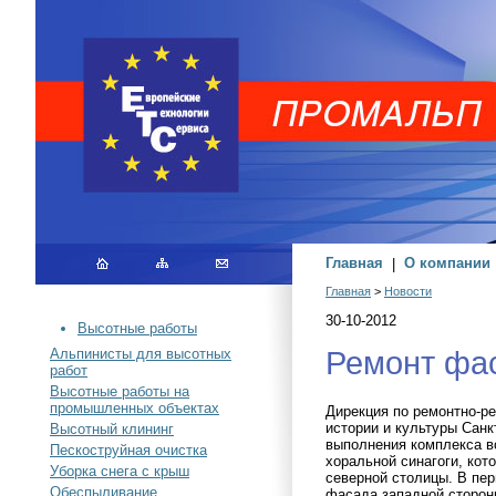
Главная
|
О компании
Главная
>
Новости
30-10-2012
Высотные работы
Ремонт фас
Альпинисты для высотных
работ
Высотные работы на
промышленных объектах
Дирекция по ремонтно-р
истории и культуры Сан
Высотный клининг
выполнения комплекса в
Пескоструйная очистка
хоральной синагоги, кот
Уборка снега с крыш
северной столицы. В пер
Обеспыливание
фасада западной сторон