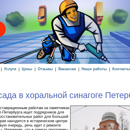
|
Услуги
|
Цены
|
Отзывы
|
Вакансии
|
Наши работы
|
Контакты
ада в хоральной синагоге Петер
еставрационным работам на памятниках
кт-Петербурга ищет подрядчиков для
осстановительных работ для Большой
орая находится в историческом центре
вую очередь, речь идет о ремонте
ы. Напомним, что в рамках программы