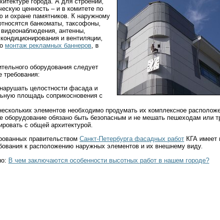
хитектуре города. А для строений,
ескую ценность – и в комитете по
ю и охране памятников. К наружному
тносятся банкоматы, таксофоны,
 видеонаблюдения, антенны,
 кондиционирования и вентиляции,
то
монтаж рекламных баннеров
, в
тельного оборудования следует
 требования:
 нарушать целостности фасада и
ьную площадь соприкосновения с
 нескольких элементов необходимо продумать их комплексное располож
е оборудование обязано быть безопасным и не мешать пешеходам или т
ировать с общей архитектурой.
ированных правительством
Санкт-Петербурга фасадных работ
КГА имеет 
бования к расположению наружных элементов и их внешнему виду.
но:
В чем заключаются особенности высотных работ в нашем городе?