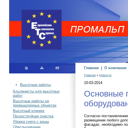
Главная
|
О компании
Главная
>
Новости
10-03-2014
Высотные работы
Основные п
Альпинисты для высотных
работ
оборудова
Высотные работы на
промышленных объектах
Высотный клининг
Согласно постановлению
Пескоструйная очистка
размещении любого допо
Уборка снега с крыш
фасадах, необходимо по
Обеспыливание