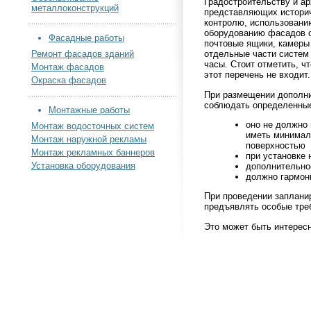
Градостроительству и ар
металлоконструкций
представляющих историч
контролю, использовани
оборудованию фасадов о
Фасадные работы
почтовые ящики, камеры
Ремонт фасадов зданий
отдельные части систем
часы. Стоит отметить, ч
Монтаж фасадов
этот перечень не входит.
Окраска фасадов
При размещении дополни
соблюдать определенные
Монтажные работы
оно не должно
Монтаж водосточных систем
иметь минимал
Монтаж наружной рекламы
поверхностью
Монтаж рекламных баннеров
при установке
Установка оборудования
дополнительно
должно гармон
При проведении заплан
предъявлять особые тре
Это может быть интерес