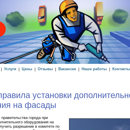
|
Услуги
|
Цены
|
Отзывы
|
Вакансии
|
Наши работы
|
Контакты
равила установки дополнительн
ния на фасады
 правительства города при
лнительного оборудования на
лучить разрешение в комитете по