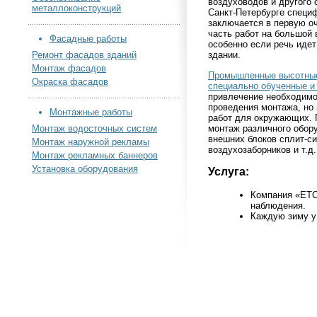
воздуховодов и другого 
металлоконструкций
Санкт-Петербурге специ
заключается в первую о
часть работ на большой 
Фасадные работы
особенно если речь идет
Ремонт фасадов зданий
здании.
Монтаж фасадов
Промышленные высотные 
Окраска фасадов
специально обученные и
привлечение необходимо
проведения монтажа, но 
Монтажные работы
работ для окружающих.
монтаж различного обору
Монтаж водосточных систем
внешних блоков сплит-си
Монтаж наружной рекламы
воздухозаборников и т.д.
Монтаж рекламных баннеров
Установка оборудования
Услуга:
Компания «ЕТ
наблюдения.
Каждую зиму у