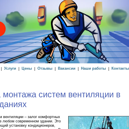
|
Услуги
|
Цены
|
Отзывы
|
Вакансии
|
Наши работы
|
Контакты
 монтажа систем вентиляции в
зданиях
м вентиляции – залог комфортных
 в любом современном здании. Это
ющий установку кондиционеров,