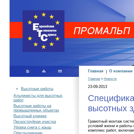
Главная
|
О компании
Главная
>
Новости
23-09-2013
Высотные работы
Специфика
Альпинисты для высотных
работ
высотных 
Высотные работы на
промышленных объектах
Высотный клининг
Грамотный монтаж систе
Пескоструйная очистка
условий жизни и работы
Уборка снега с крыш
комплекс работ, включа
Обеспыливание