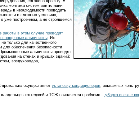
оборудования, согласно проекту. В
фика монтажа систем вентиляции
чередь в необходимости проводить
высоте и в сложных условиях,
 о уже построенном, а не строящемся
работы в этом случае проводят
 оснащенные альпинисты
. Их
 не только для качественного
и для обеспечения безопасности
 Промышленные альпинисты проводят
дования на стенах и крышах зданий:
стем, воздуховодов,
С-промальп» осуществляет
установку кондиционеров
, рекламных констр
 владельцев коттеджей и ТСЖ появляется проблема -
уборка снега с кр