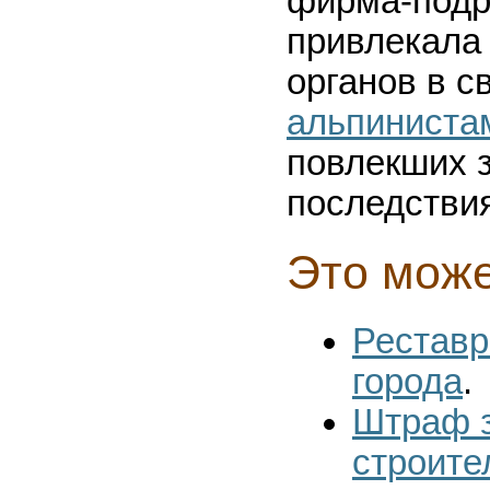
фирма-подр
привлекала
органов в с
альпиниста
повлекших з
последстви
Это може
Реставр
города
.
Штраф з
строите