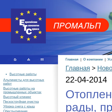
Главная
|
О компании
|
Ус
Главная
>
Ново
Высотные работы
22-04-2014
Альпинисты для высотных
работ
Высотные работы на
Отоплен
промышленных объектах
Высотный клининг
Пескоструйная очистка
рады, пр
Уборка снега с крыш
Обеспыливание