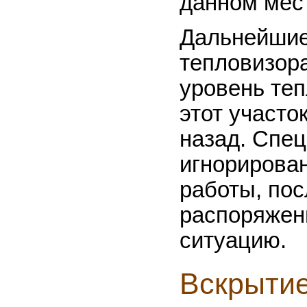
данном мест
Дальнейшие
тепловизор
уровень теп
этот участо
назад. Спе
игнорирова
работы, пос
распоряжен
ситуацию.
Вскрытие