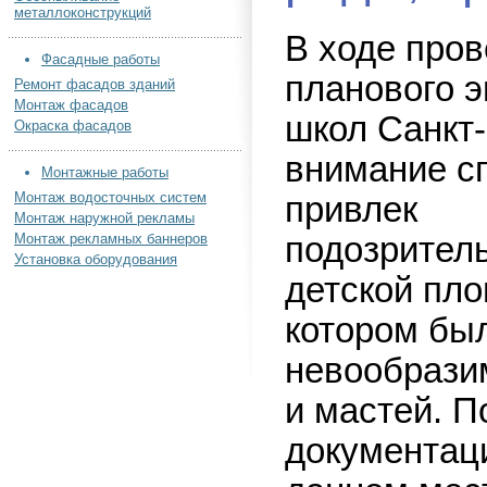
металлоконструкций
В ходе про
Фасадные работы
планового э
Ремонт фасадов зданий
Монтаж фасадов
школ Санкт
Окраска фасадов
внимание с
Монтажные работы
Монтаж водосточных систем
привлек
Монтаж наружной рекламы
Монтаж рекламных баннеров
подозрител
Установка оборудования
детской пло
котором бы
невообразим
и мастей. 
документаци