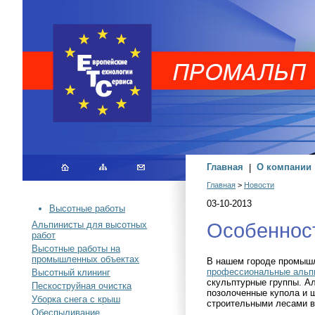
Главная
|
О компании
Главная
>
Новости
03-10-2013
Высотные работы
Особенност
Альпинисты для высотных
работ
Высотные работы на
промышленных объектах
В нашем городе промышл
профессиональные альп
Высотный клининг
скульптурные группы.
Ал
Пескоструйная очистка
позолоченные купола и 
Уборка снега с крыш
строительными лесами в
Обеспыливание