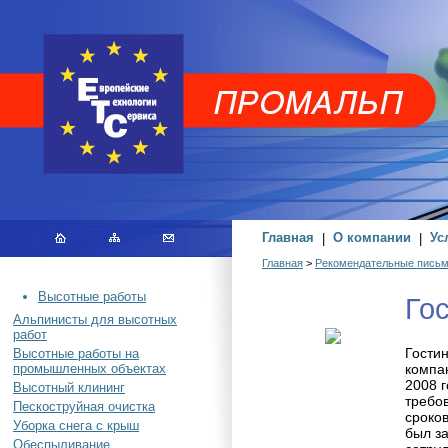
Главная
|
О компании
|
Ус
Главная
>
Рекомендательные пись
Высотные работы
Гос
Альпинисты для высотных
работ
Гостин
Высотные работы на
промышленных объектах
компа
2008 г
Высотный клининг
требо
Пескоструйная очистка
сроков
Уборка снега с крыш
был з
Обеспыливание