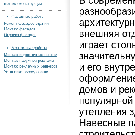
В современ
металлоконструкций
разнообраз
Фасадные работы
архитектур
Ремонт фасадов зданий
Монтаж фасадов
внешняя от
Окраска фасадов
играет стол
Монтажные работы
значительну
Монтаж водосточных систем
Монтаж наружной рекламы
и его внутр
Монтаж рекламных баннеров
Установка оборудования
оформление
домов и рек
популярной 
утепления 
Навесные п
строительс