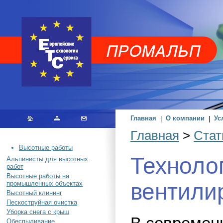
Главная
|
О компании
|
Ус
Главная
>
Стат
Высотные работы
Техноло
Альпинисты для высотных
работ
Высотные работы на
вентили
промышленных объектах
Высотный клининг
Пескоструйная очистка
Уборка снега с крыш
Обеспыливание