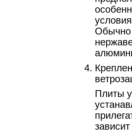
особенн
условия
Обычно 
нержаве
алюмин
Креплен
ветроз
Плиты у
устанав
прилегат
зависит