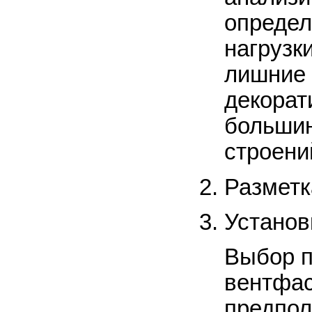
определ
нагрузк
лишние 
декорат
большин
строени
Разметк
Установ
Выбор п
вентфас
предпол