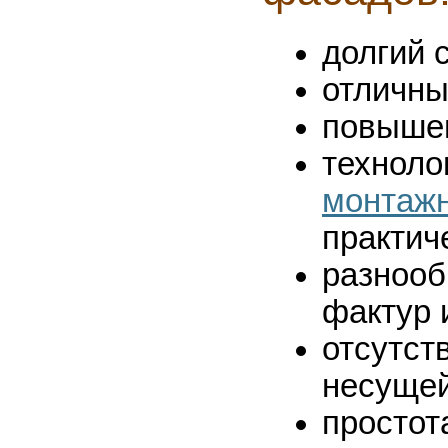
долгий 
отличны
повышен
техноло
монтажн
практич
разнооб
фактур 
отсутст
несущей
простот