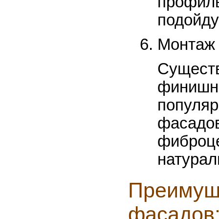
профил
подойду
Монтаж 
Существ
финишно
популя
фасадов
фиброце
натурал
Преимущ
фасадов