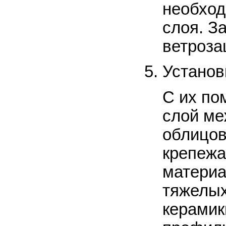
необход
слоя. З
ветроза
Установ
С их по
слой ме
облицов
крепежа
материа
тяжелых
керамик