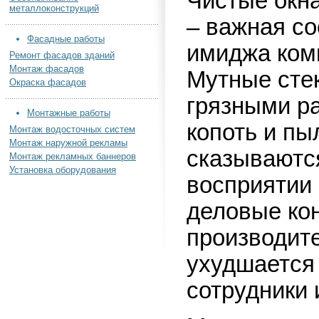
Чистые окн
металлоконструкций
– важная с
Фасадные работы
имиджа ком
Ремонт фасадов зданий
Монтаж фасадов
Мутные сте
Окраска фасадов
грязными р
Монтажные работы
копоть и пы
Монтаж водосточных систем
Монтаж наружной рекламы
сказываютс
Монтаж рекламных баннеров
Установка оборудования
восприятии 
деловые ко
производите
ухудшается 
сотрудники