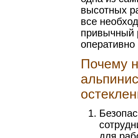
высотных р
все необхо
привычный 
оперативно 
Почему 
альпинис
остеклен
Безопас
сотрудн
для раб