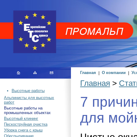
Главная
|
О компании
|
Ус
Главная
>
Стат
Высотные работы
7 причи
Альпинисты для высотных
работ
Высотные работы на
для мой
промышленных объектах
Высотный клининг
Пескоструйная очистка
Уборка снега с крыш
Обеспыливание