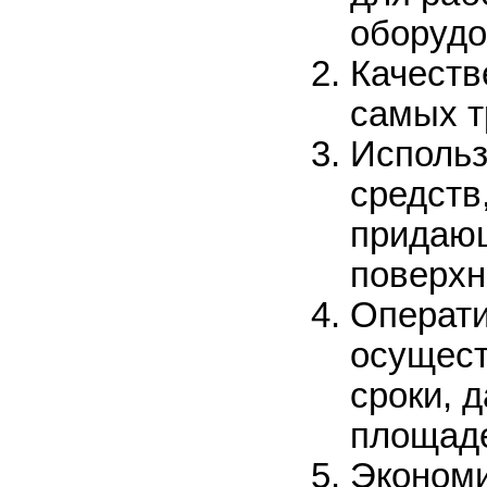
оборудо
Качеств
самых т
Исполь
средств
придаю
поверхн
Операти
осущест
сроки, 
площаде
Экономи