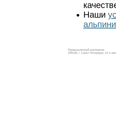
качеств
Наши
у
альпин
Промышленный альпинизм
199106, г. Санкт-Петербург, 22-я ли