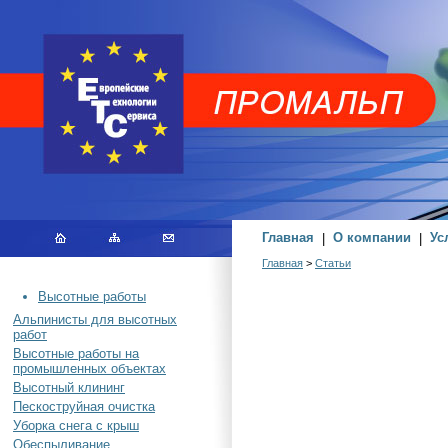
Главная
|
О компании
|
Ус
Главная
>
Статьи
Высотные работы
Альпинисты для высотных
работ
Высотные работы на
промышленных объектах
Высотный клининг
Пескоструйная очистка
Уборка снега с крыш
Обеспыливание