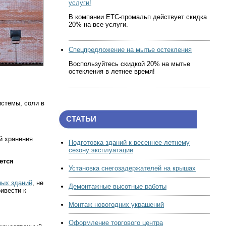
услуги!
В компании ЕТС-промальп действует скидка
20% на все услуги.
Спецпредложение на мытье остекления
Воспользуйтесь скидкой 20% на мытье
остекления в летнее время!
истемы, соли в
СТАТЬИ
й хранения
Подготовка зданий к весеннее-летнему
сезону эксплуатации
ется
Установка снегозадержателей на крышах
ных зданий
, не
Демонтажные высотные работы
ивести к
Монтаж новогодних украшений
Оформление торгового центра