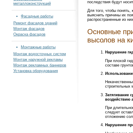
последствия будут носит
металлоконструкций
Для того, чтобы понять,
выяснить причины их по
Фасадные работы
распространенные из них
Ремонт фасадов зданий
Монтаж фасадов
Основные пр
Окраска фасадов
высолов на к
Монтажные работы
Нарушение ги
Монтаж водосточных систем
Монтаж наружной рекламы
При плохой гид
составе грунто
Монтаж рекламных баннеров
Установка оборудования
Использование
Некачественны
строительных м
Затягивание с
воздействию 
При длительно
следует остав
отложению сол
Нарушение пр