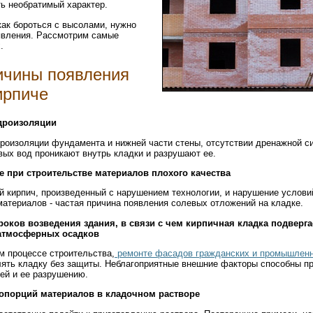
ь необратимый характер.
 как бороться с высолами, нужно
явления. Рассмотрим самые
.
ичины появления
ирпиче
дроизоляции
роизоляции фундамента и нижней части стены, отсутствии дренажной с
вых вод проникают внутрь кладки и разрушают ее.
 при строительстве материалов плохого качества
й кирпич, произведенный с нарушением технологии, и нарушение услови
атериалов - частая причина появления солевых отложений на кладке.
роков возведения здания, в связи с чем кирпичная кладка подверга
атмосферных осадков
м процессе строительства,
ремонте фасадов гражданских и промышлен
лять кладку без защиты. Неблагоприятные внешние факторы способны пр
ей и ее разрушению.
опорций материалов в кладочном растворе