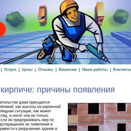
|
Услуги
|
Цены
|
Отзывы
|
Вакансии
|
Наши работы
|
Контакты
кирпиче: причины появления
оительстве дома приходится
облемой, как высолы на кирпичной
зобидная ситуация, как может
ляд, и носит она не только
Если не предпринимать мер по
дотвращению их появления в
привести к разрушению здания и