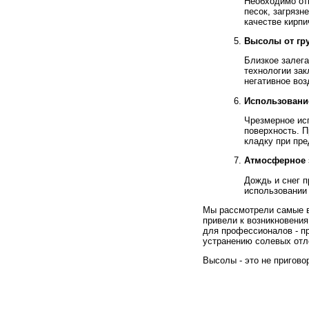
Необходимо от
песок, загрязн
качестве кирпи
Высолы от гр
Близкое залег
технологии за
негативное воз
Использовани
Чрезмерное ис
поверхность. 
кладку при пре
Атмосферное 
Дождь и снег п
использовании
Мы рассмотрели самые в
привели к возникновения
для профессионалов - п
устранению солевых отл
Высолы - это не пригово