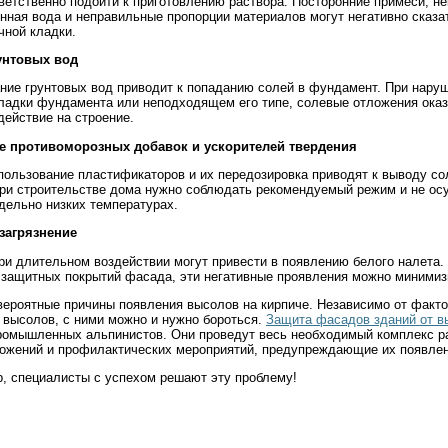
ветственно подойти к приготовлению раствора. Посторонние примеси, н
енная вода и неправильные пропорции материалов могут негативно сказа
чной кладки.
унтовых вод
ание грунтовых вод приводит к попаданию солей в фундамент. При нару
кладки фундамента или неподходящем его типе, солевые отложения ока
действие на строение.
е противоморозных добавок и ускорителей твердения
пользование пластификаторов и их передозировка приводят к выводу со
При строительстве дома нужно соблюдать рекомендуемый режим и не ос
дельно низких температурах.
загрязнение
ри длительном воздействии могут привести в появлению белого налета.
 защитных покрытий фасада, эти негативные проявления можно минимиз
ероятные причины появления высолов на кирпиче. Независимо от факто
 высолов, с ними можно и нужно бороться.
Защита фасадов зданий от в
ромышленных альпинистов. Они проведут весь необходимый комплекс р
ожений и профилактических мероприятий, предупреждающие их появлен
р, специалисты с успехом решают эту проблему!