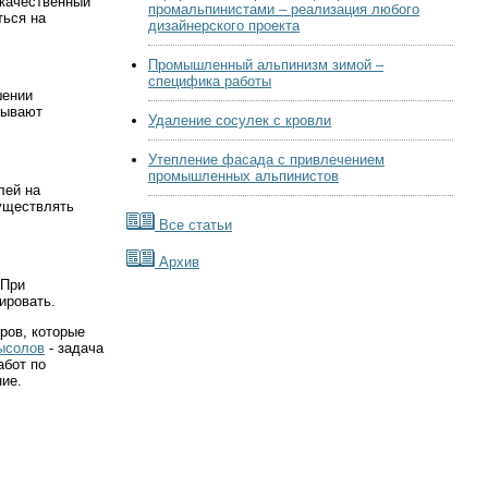
екачественный
промальпинистами – реализация любого
ться на
дизайнерского проекта
Промышленный альпинизм зимой –
специфика работы
шении
зывают
Удаление сосулек с кровли
Утепление фасада с привлечением
промышленных альпинистов
лей на
уществлять
Все статьи
Архив
 При
ировать.
ров, которые
ысолов
- задача
абот по
ие.