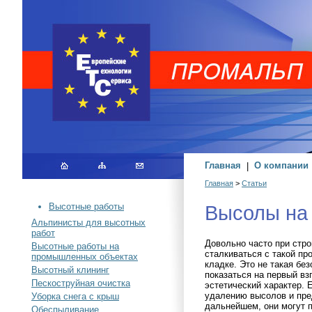
Главная
|
О компании
Главная
>
Статьи
Высолы на 
Высотные работы
Альпинисты для высотных
работ
Довольно часто при стр
Высотные работы на
сталкиваться с такой пр
промышленных объектах
кладке. Это не такая бе
Высотный клининг
показаться на первый взг
Пескоструйная очистка
эстетический характер. 
удалению высолов и пре
Уборка снега с крыш
дальнейшем, они могут 
Обеспыливание