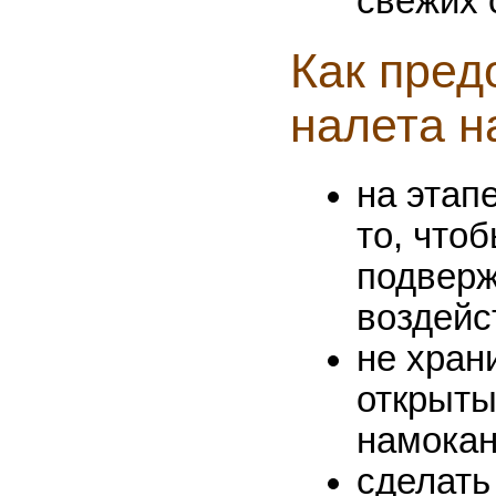
свежих 
Как пред
налета н
на этап
то, что
подвер
воздейс
не хран
открыты
намокан
сделать