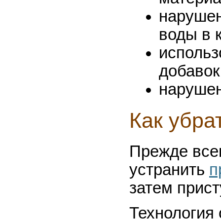
нарушен
воды в 
использ
добавок
нарушен
Как убра
Прежде все
устранить
п
затем прист
Технология 