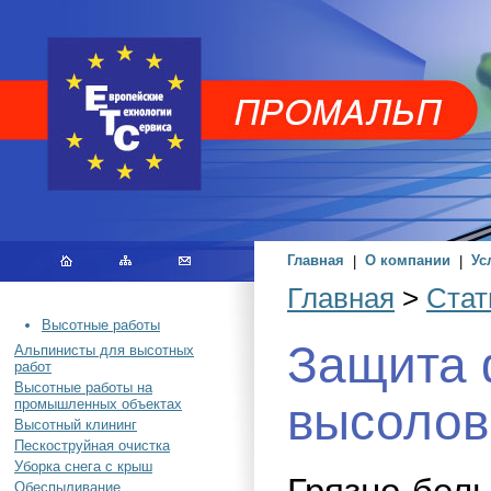
Главная
|
О компании
|
Ус
Главная
>
Стат
Высотные работы
Защита 
Альпинисты для высотных
работ
Высотные работы на
высолов
промышленных объектах
Высотный клининг
Пескоструйная очистка
Уборка снега с крыш
Обеспыливание