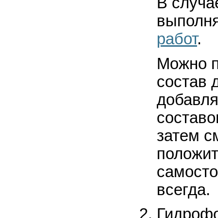
В случа
выполн
работ
.
Можно п
состав 
добавля
составо
затем с
положит
самосто
всегда.
Гидрофо