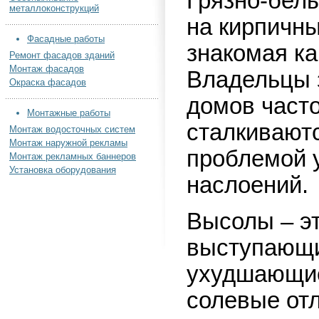
Грязно-бел
металлоконструкций
на кирпичны
Фасадные работы
знакомая к
Ремонт фасадов зданий
Монтаж фасадов
Владельцы 
Окраска фасадов
домов част
Монтажные работы
сталкивают
Монтаж водосточных систем
Монтаж наружной рекламы
проблемой 
Монтаж рекламных баннеров
Установка оборудования
наслоений.
Высолы – э
выступающи
ухудшающие
солевые отл